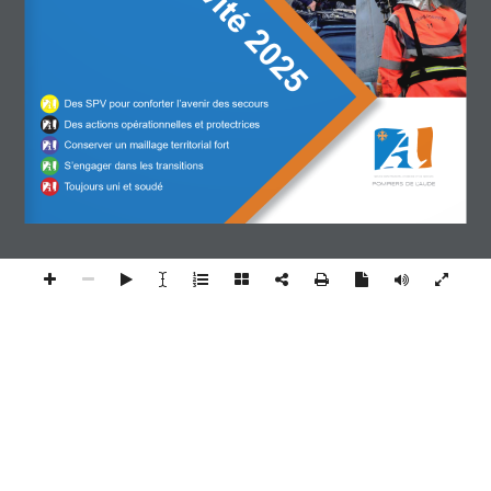
Des SPV pour conforter l’avenir des secours
Des actions opérationnelles et protectrices
Conserver un maillage territorial fort
S’engager dans les transitions
SERVICE  DEPARTEMENTAL  D’INCENDIE  ET  DE  SECOURS
Toujours uni et soudé
POMPIERS DE L’