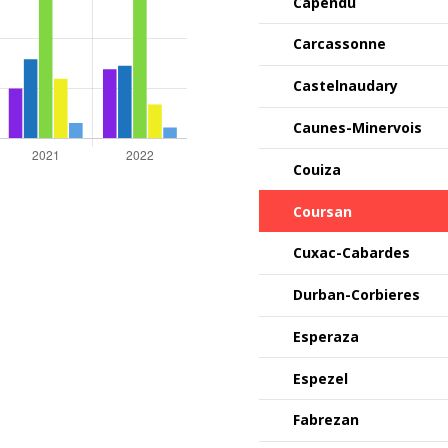
Capendu
Carcassonne
Castelnaudary
Caunes-Minervois
Couiza
Coursan
Cuxac-Cabardes
Durban-Corbieres
Esperaza
Espezel
Fabrezan