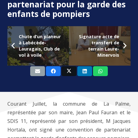
partenariat pour la garde des
enfants de pompiers
Chute d’un planeur
Signature acte de
à Labécède-
transfert de
Lauragais, Club de
terrain Laure-
vol à voile
Minervois
Courant Juillet, la commune de La Palme,
représentée par son maire, Jean Paul Fauran et le
SDIS 11, représenté par son président, M Jacques
Hortala, ont signé une convention de partenariat