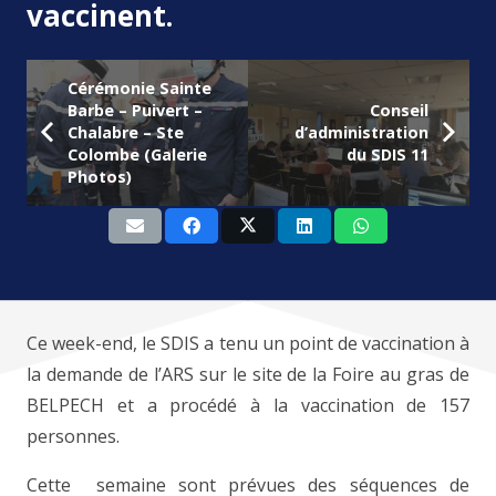
vaccinent.
Cérémonie Sainte
Barbe – Puivert –
Conseil
Chalabre – Ste
d’administration
Colombe (Galerie
du SDIS 11
Photos)
Ce week-end, le SDIS a tenu un point de vaccination à
la demande de l’ARS sur le site de la Foire au gras de
BELPECH et a procédé à la vaccination de 157
personnes.
Cette semaine sont prévues des séquences de