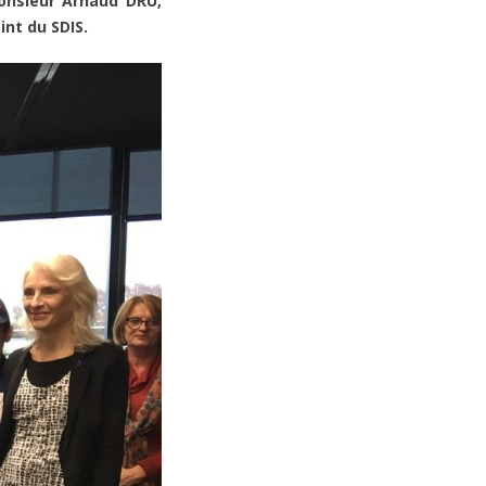
onsieur Arnaud DRU,
int du SDIS.