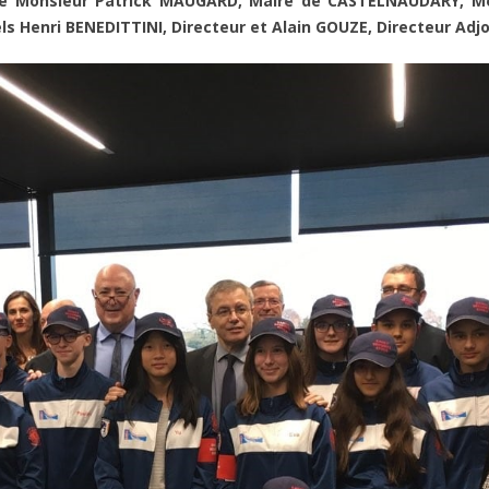
 de Monsieur Patrick MAUGARD, Maire de CASTELNAUDARY, M
els Henri BENEDITTINI, Directeur et Alain GOUZE, Directeur Adjo