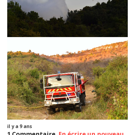
il y a 9 ans
1
Commentaire
.
En écrire un nouveau