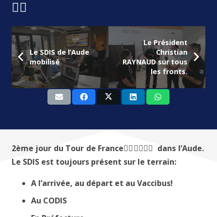
🚴‍♀️
Le Président
Le SDIS de l’Aude
Christian
mobilisé
RAYNAUD sur tous
les fronts.
2ème jour du Tour de France🚴‍♀️🚴‍♂️🚴‍♀️ dans l’Aude.
Le SDIS est toujours présent sur le terrain:
A l’arrivée, au départ et au Vaccibus!
Au CODIS