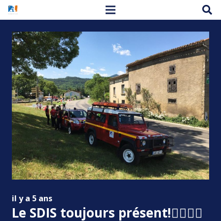
il y a 5 ans
Le SDIS toujours présent!🚴‍♀️🚴‍♂️