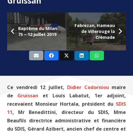
Gruissan
Fabrezan, Hameau
Baptême du Milan
de Villerouge la
75 – 12 juillet 2019
Crémade
Ce vendredi 12 juillet,
Didier Codorniou
maire
de
Gruissan
et Louis Labatut, 1er adjoint,
recevaient Monsieur Hortala, président du
SDIS
11
, Mr Benedittini, directeur du SDIS, Mme
Beaufils directrice administrative et financière
du SDIS, Gérard Azibert, ancien chef de centre et